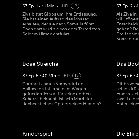
S
7
Ep.
1
•
41
Min.
•
HD
12
S
7
Ep.
2
•
4
Ziva bittet Gibbs um ihre Entlassung.
Als Ziva in
Sie hat einen Auftrag des Mossad
will, zöger
erhalten, der sie nach Somalia führt.
Entscheidu
Doch dort wird sie von dem Terroristen
geben? Doc
Saleem Ulman entführt.
Dreifachmo
Konzentrat
Böse Streiche
Das Boo
S
7
Ep.
5
•
40
Min.
•
HD
12
S
7
Ep.
6
•
4
Corporal James Korby wird an
Gibbs vers
Halloween tot in seinem Wagen
seinen frü
gefunden. Er war für seine derben
Franks. Je
Scherze bekannt. Ist sein Mord der
zwei Leich
Racheakt eines Opfers seines Humors?
Hafen eine
Kinderspiel
Die Ehre