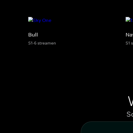
Bull
Na
S1-6 streamen
S1 
S