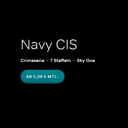
Navy CIS
Crimeserie
7 Staffeln
Sky One
AB 5,98 € MTL.