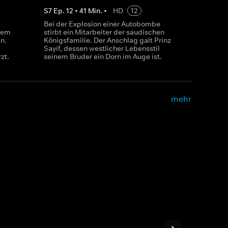
S
7
Ep.
12
•
41
Min.
•
HD
12
Bei der Explosion einer Autobombe
inem
stirbt ein Mitarbeiter der saudischen
n.
Königsfamilie. Der Anschlag galt Prinz
Sayif, dessen westlicher Lebensstil
zt.
seinem Bruder ein Dorn im Auge ist.
mehr