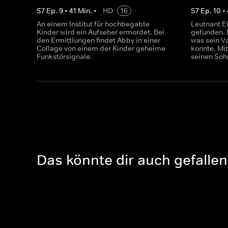
S
7
Ep.
9
•
41
Min.
•
HD
16
S
7
Ep.
10
•
An einem Institut für hochbegabte
Leutnant El
Kinder wird ein Aufseher ermordet. Bei
gefunden. 
den Ermittlungen findet Abby in einer
was sein Va
Collage von einem der Kinder geheime
konnte. Mit
Funkstörsignale.
seinen Soh
Das könnte dir auch gefallen