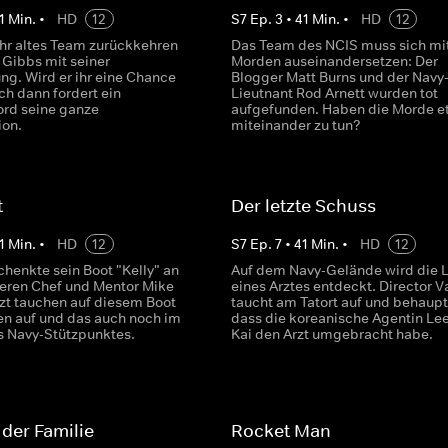
1
Min.
•
HD
12
S
7
Ep.
3
•
41
Min.
•
HD
12
 ihr altes Team zurückkehren
Das Team des NCIS muss sich mi
t Gibbs mit seiner
Morden auseinandersetzen: Der
ng. Wird er ihr eine Chance
Blogger Matt Burns und der Navy
h dann fordert ein
Lieutnant Rod Arnett wurden tot
rd seine ganze
aufgefunden. Haben die Morde e
ion.
miteinander zu tun?
t
Der letzte Schuss
1
Min.
•
HD
12
S
7
Ep.
7
•
41
Min.
•
HD
12
chenkte sein Boot "Kelly" an
Auf dem Navy-Gelände wird die 
heren Chef und Mentor Mike
eines Arztes entdeckt. Director 
tzt tauchen auf diesem Boot
taucht am Tatort auf und behaupt
en auf und das auch noch im
dass die koreanische Agentin Le
s Navy-Stützpunktes.
Kai den Arzt umgebracht habe.
 der Familie
Rocket Man