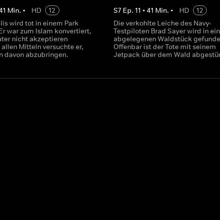
41
Min.
•
HD
12
S
7
Ep.
11
•
41
Min.
•
HD
12
lis wird tot in einem Park
Die verkohlte Leiche des Navy-
Er war zum Islam konvertiert,
Testpiloten Brad Sayer wird in e
ter nicht akzeptieren
abgelegenen Waldstück gefunde
 allen Mitteln versuchte er,
Offenbar ist der Tote mit seinem
n davon abzubringen.
Jetpack über dem Wald abgestür