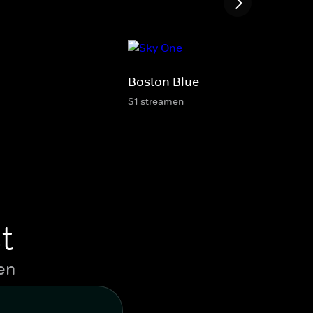
Boston Blue
S1 streamen
t
en