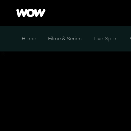
Home
Filme & Serien
Live-Sport