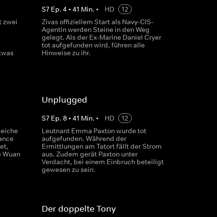
S
7
Ep.
4
•
41
Min.
•
HD
12
t zwei
Zivas offiziellem Start als Navy-CIS-
Agentin werden Steine in den Weg
-
gelegt. Als der Ex-Marine Daniel Cryer
tot aufgefunden wird, führen alle
twas
Hinweise zu ihr.
Unplugged
S
7
Ep.
8
•
41
Min.
•
HD
12
Leiche
Leutnant Emma Paxton wurde tot
Vance
aufgefunden. Während der
et,
Ermittlungen am Tatort fällt der Strom
e Wuan
aus. Zudem gerät Paxton unter
Verdacht, bei einem Einbruch beteiligt
gewesen zu sein.
Der doppelte Tony