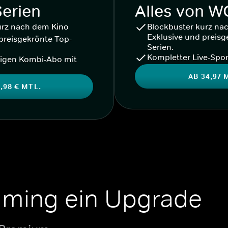
Serien
Alles von 
urz nach dem Kino
Blockbuster kurz na
Exklusive und preisg
preisgekrönte Top-
Serien.
Kompletter Live-Spor
igen Kombi-Abo mit
AB 34,97 
,98 € MTL.
aming ein Upgrade