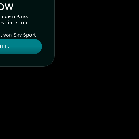
WOW
ch dem Kino.
ekrönte Top-
t von Sky Sport
MTL.