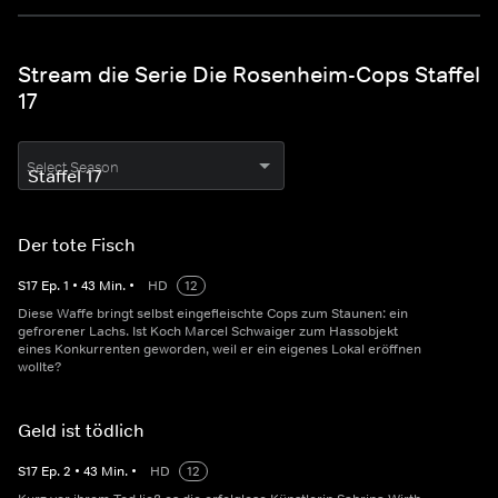
Stream die Serie Die Rosenheim-Cops Staffel
17
Select Season
Der tote Fisch
S
17
Ep.
1
•
43
Min.
•
HD
12
Diese Waffe bringt selbst eingefleischte Cops zum Staunen: ein
gefrorener Lachs. Ist Koch Marcel Schwaiger zum Hassobjekt
eines Konkurrenten geworden, weil er ein eigenes Lokal eröffnen
wollte?
Geld ist tödlich
S
17
Ep.
2
•
43
Min.
•
HD
12