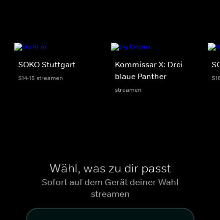
SOKO Stuttgart
Kommissar X: Drei
S
blaue Panther
S14-15 streamen
S1
streamen
Wähl, was zu dir passt
Sofort auf dem Gerät deiner Wahl
streamen