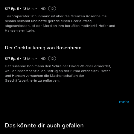
S
17
Ep.
5
•
43
Min.
•
HD
12
Tierpräparator Schuhmann ist über die Grenzen Rosenheims
hinaus bekannt und hatte gerade einen Großauftrag
abgeschlossen. Ist der Mord an ihm beruflich motiviert? Hofer und
Hansen ermitteln.
Der Cocktailkönig von Rosenheim
S
17
Ep.
6
•
43
Min.
•
HD
12
Hat Susanne Pohlmann den Schreiner David Weidner ermordet,
weil er ihren finanziellen Betrug an der Firma entdeckte? Hofer
und Hansen versuchen die Machenschaften der
Geschäftspartnerin zu entlarven.
mehr
Das könnte dir auch gefallen