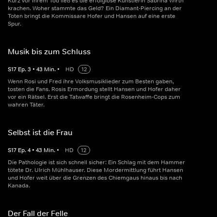
Kurz vor ihrem Tod ließ es die erfolglose Künstlerin Sabrina Wirth
krachen. Woher stammte das Geld? Ein Diamant-Piercing an der
Toten bringt die Kommissare Hofer und Hansen auf eine erste
Spur.
Musik bis zum Schluss
S
17
Ep.
3
•
43
Min.
•
HD
12
Wenn Rosi und Fred ihre Volksmusiklieder zum Besten gaben,
tosten die Fans. Rosis Ermordung stellt Hansen und Hofer daher
vor ein Rätsel. Erst die Tatwaffe bringt die Rosenheim-Cops zum
wahren Täter.
Selbst ist die Frau
S
17
Ep.
4
•
43
Min.
•
HD
12
Die Pathologie ist sich schnell sicher: Ein Schlag mit dem Hammer
tötete Dr. Ulrich Mühlhauser. Diese Mordermittlung führt Hansen
und Hofer weit über die Grenzen des Chiemgaus hinaus bis nach
Kanada.
Der Fall der Felle