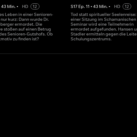
•
43
Min.
•
HD
12
S
17
Ep.
11
•
43
Min.
•
HD
12
es Leben in einer Senioren-
Tod statt spiritueller Seelenreise
nur kurz: Dann wurde Dr.
einer Sitzung im Schamanischen
berger ermordet. Die
Seminar wird eine Teilnehmerin
 stoßen auf einen Betrug
ermordet aufgefunden. Hansen u
des Senioren-Gutshofs. Ob
Stadler ermitteln gegen die Leite
tmotiv zu finden ist?
Schulungszentrums.