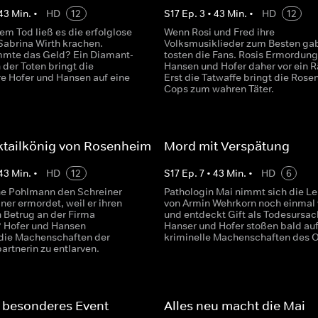
43
Min.
•
HD
12
S
17
Ep.
3
•
43
Min.
•
HD
12
rem Tod ließ es die erfolglose
Wenn Rosi und Fred ihre
Sabrina Wirth krachen.
Volksmusiklieder zum Besten ga
mte das Geld? Ein Diamant-
tosten die Fans. Rosis Ermordung 
 der Toten bringt die
Hansen und Hofer daher vor ein R
 Hofer und Hansen auf eine
Erst die Tatwaffe bringt die Rose
Cops zum wahren Täter.
ktailkönig von Rosenheim
Mord mit Verspätung
43
Min.
•
HD
12
S
17
Ep.
7
•
43
Min.
•
HD
6
e Pohlmann den Schreiner
Pathologin Mai nimmt sich die Le
ner ermordet, weil er ihren
von Armin Wehrkorn noch einmal 
n Betrug an der Firma
und entdeckt Gift als Todesursac
 Hofer und Hansen
Hanser und Hofer stoßen bald au
die Machenschaften der
kriminelle Machenschaften des O
artnerin zu entlarven.
 besonderes Event
Alles neu macht die Mai