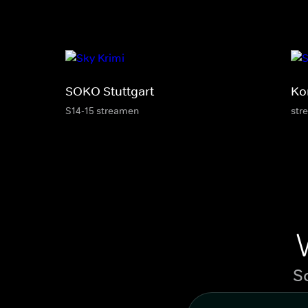
SOKO Stuttgart
Ko
S14-15 streamen
str
S