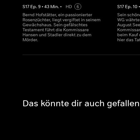
S
17
Ep.
9
•
43
Min.
•
HD
6
S
17
Ep.
10
Bernd Hofstätter, ein passionierter
Sein schön
Rosenzüchter, liegt vergiftet in seinem
WG währte 
Gewächshaus. Sein gefälschtes
August See
Testament führt die Kommissare
Kommissare
Hansen und Stadler direkt zu dem
beim Kauf 
Mörder.
hier das Ta
Das könnte dir auch gefallen