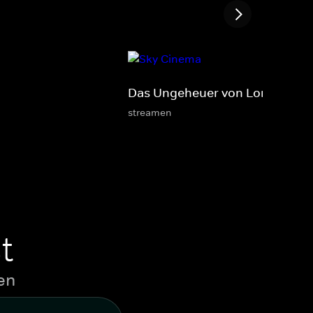
Das Ungeheuer von London Cit
streamen
t
en