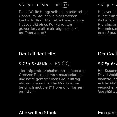
S
17
Ep.
1
•
43
Min.
•
HD
12
S
17
Ep.
2
•
Diese Waffe bringt selbst eingefleischte
Kurz vor ih
Cops zum Staunen: ein gefrorener
Künstlerin 
Lachs. Ist Koch Marcel Schwaiger zum
Woher stam
Hassobjekt eines Konkurrenten
Piercing an
geworden, weil er ein eigenes Lokal
Kommissare
eröffnen wollte?
erste Spur.
Der Fall der Felle
Der Coc
S
17
Ep.
5
•
43
Min.
•
HD
12
S
17
Ep.
6
•
Tierpräparator Schuhmann ist über die
Hat Susann
Grenzen Rosenheims hinaus bekannt
David Weid
und hatte gerade einen Großauftrag
finanzielle
abgeschlossen. Ist der Mord an ihm
entdeckte?
beruflich motiviert? Hofer und Hansen
versuchen 
ermitteln.
Geschäftsp
Alle wollen Stockl
Ein ganz