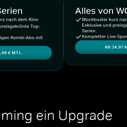
Serien
Alles von 
urz nach dem Kino
Blockbuster kurz na
Exklusive und preisg
preisgekrönte Top-
Serien.
Kompletter Live-Spor
igen Kombi-Abo mit
AB 34,97 
,98 € MTL.
aming ein Upgrade