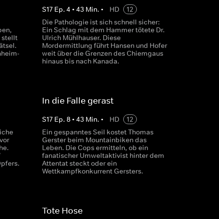
S
17
Ep.
4
•
43
Min.
•
HD
12
Die Pathologie ist sich schnell sicher:
ben,
Ein Schlag mit dem Hammer tötete Dr.
stellt
Ulrich Mühlhauser. Diese
ätsel.
Mordermittlung führt Hansen und Hofer
nheim-
weit über die Grenzen des Chiemgaus
hinaus bis nach Kanada.
In die Falle gerast
S
17
Ep.
8
•
43
Min.
•
HD
12
iche
Ein gespanntes Seil kostet Thomas
vor
Gerster beim Mountainbiken das
he.
Leben. Die Cops ermitteln, ob ein
f
fanatischer Umweltaktivist hinter dem
pfers.
Attentat steckt oder ein
Wettkampfkonkurrent Gersters.
Tote Hose