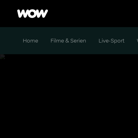
Home
Filme & Serien
Live-Sport