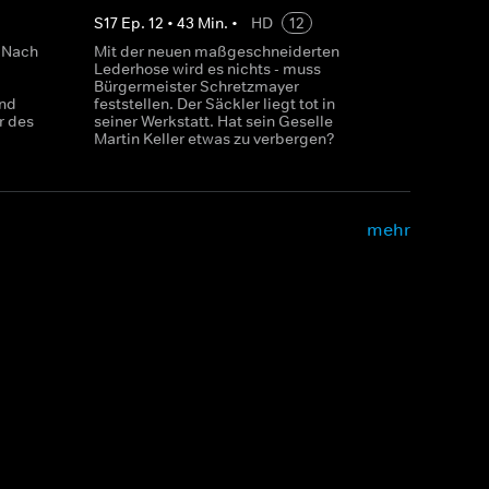
S
17
Ep.
12
•
43
Min.
•
HD
12
: Nach
Mit der neuen maßgeschneiderten
Lederhose wird es nichts - muss
Bürgermeister Schretzmayer
nd
feststellen. Der Säckler liegt tot in
r des
seiner Werkstatt. Hat sein Geselle
Martin Keller etwas zu verbergen?
mehr