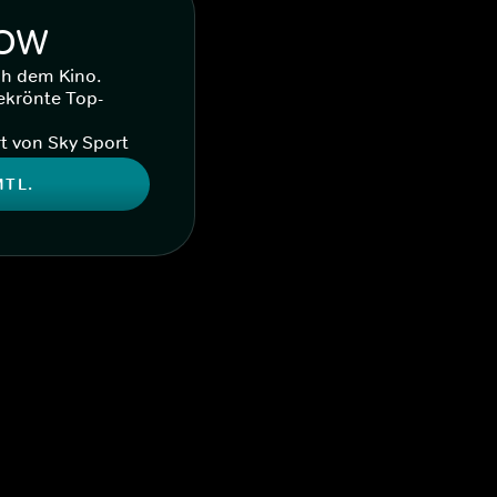
WOW
ch dem Kino.
ekrönte Top-
t von Sky Sport
MTL.