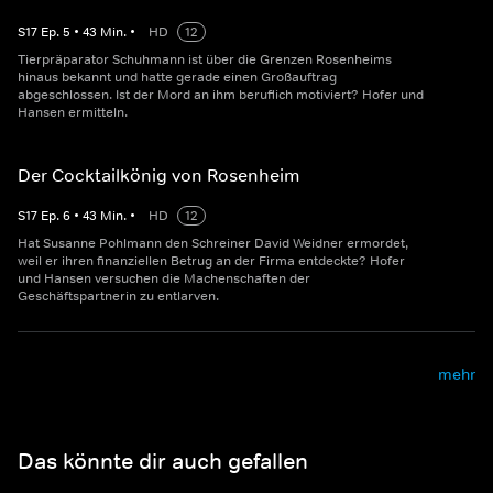
S
17
Ep.
5
•
43
Min.
•
HD
12
Tierpräparator Schuhmann ist über die Grenzen Rosenheims
hinaus bekannt und hatte gerade einen Großauftrag
abgeschlossen. Ist der Mord an ihm beruflich motiviert? Hofer und
Hansen ermitteln.
Der Cocktailkönig von Rosenheim
S
17
Ep.
6
•
43
Min.
•
HD
12
Hat Susanne Pohlmann den Schreiner David Weidner ermordet,
weil er ihren finanziellen Betrug an der Firma entdeckte? Hofer
und Hansen versuchen die Machenschaften der
Geschäftspartnerin zu entlarven.
mehr
Das könnte dir auch gefallen