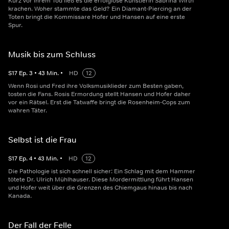
Kurz vor ihrem Tod ließ es die erfolglose Künstlerin Sabrina Wirth
krachen. Woher stammte das Geld? Ein Diamant-Piercing an der
Toten bringt die Kommissare Hofer und Hansen auf eine erste
Spur.
Musik bis zum Schluss
S
17
Ep.
3
•
43
Min.
•
HD
12
Wenn Rosi und Fred ihre Volksmusiklieder zum Besten gaben,
tosten die Fans. Rosis Ermordung stellt Hansen und Hofer daher
vor ein Rätsel. Erst die Tatwaffe bringt die Rosenheim-Cops zum
wahren Täter.
Selbst ist die Frau
S
17
Ep.
4
•
43
Min.
•
HD
12
Die Pathologie ist sich schnell sicher: Ein Schlag mit dem Hammer
tötete Dr. Ulrich Mühlhauser. Diese Mordermittlung führt Hansen
und Hofer weit über die Grenzen des Chiemgaus hinaus bis nach
Kanada.
Der Fall der Felle