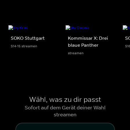
SOKO Stuttgart
Kommissar X: Drei
S
blaue Panther
S14-15 streamen
S1
streamen
Wähl, was zu dir passt
Sofort auf dem Gerät deiner Wahl
streamen