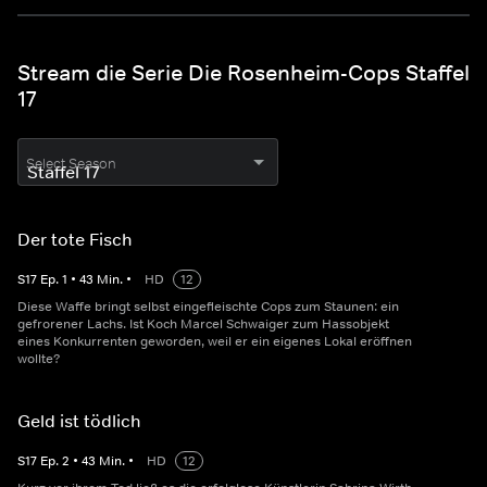
Stream die Serie Die Rosenheim-Cops Staffel
17
Select Season
Der tote Fisch
S
17
Ep.
1
•
43
Min.
•
HD
12
Diese Waffe bringt selbst eingefleischte Cops zum Staunen: ein
gefrorener Lachs. Ist Koch Marcel Schwaiger zum Hassobjekt
eines Konkurrenten geworden, weil er ein eigenes Lokal eröffnen
wollte?
Geld ist tödlich
S
17
Ep.
2
•
43
Min.
•
HD
12