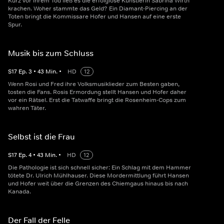
Kurz vor ihrem Tod ließ es die erfolglose Künstlerin Sabrina Wirth
krachen. Woher stammte das Geld? Ein Diamant-Piercing an der
Toten bringt die Kommissare Hofer und Hansen auf eine erste
Spur.
Musik bis zum Schluss
S
17
Ep.
3
•
43
Min.
•
HD
12
Wenn Rosi und Fred ihre Volksmusiklieder zum Besten gaben,
tosten die Fans. Rosis Ermordung stellt Hansen und Hofer daher
vor ein Rätsel. Erst die Tatwaffe bringt die Rosenheim-Cops zum
wahren Täter.
Selbst ist die Frau
S
17
Ep.
4
•
43
Min.
•
HD
12
Die Pathologie ist sich schnell sicher: Ein Schlag mit dem Hammer
tötete Dr. Ulrich Mühlhauser. Diese Mordermittlung führt Hansen
und Hofer weit über die Grenzen des Chiemgaus hinaus bis nach
Kanada.
Der Fall der Felle