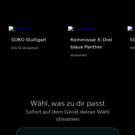
SOKO Stuttgart
Kommissar X: Drei
S
blaue Panther
S14-15 streamen
S1
streamen
Wähl, was zu dir passt
Sofort auf dem Gerät deiner Wahl
streamen