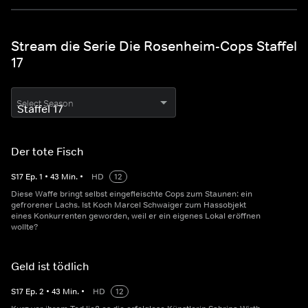
Stream die Serie Die Rosenheim-Cops Staffel
17
Select Season
Der tote Fisch
S
17
Ep.
1
•
43
Min.
•
HD
12
Diese Waffe bringt selbst eingefleischte Cops zum Staunen: ein
gefrorener Lachs. Ist Koch Marcel Schwaiger zum Hassobjekt
eines Konkurrenten geworden, weil er ein eigenes Lokal eröffnen
wollte?
Geld ist tödlich
S
17
Ep.
2
•
43
Min.
•
HD
12