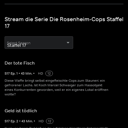
Stream die Serie Die Rosenheim-Cops Staffel
17
Select Season
Der tote Fisch
S
17
Ep.
1
•
43
Min.
•
HD
12
Diese Waffe bringt selbst eingefleischte Cops zum Staunen: ein
gefrorener Lachs. Ist Koch Marcel Schwaiger zum Hassobjekt
eines Konkurrenten geworden, weil er ein eigenes Lokal eröffnen
wollte?
Geld ist tödlich
S
17
Ep.
2
•
43
Min.
•
HD
12