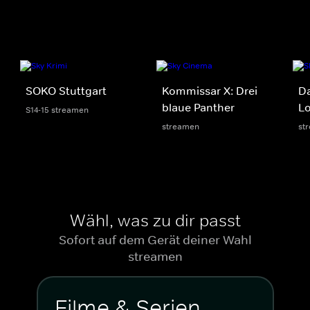
SOKO Stuttgart
Kommissar X: Drei
D
blaue Panther
Lo
S14-15 streamen
streamen
st
Wähl, was zu dir passt
Sofort auf dem Gerät deiner Wahl
streamen
Filme & Serien