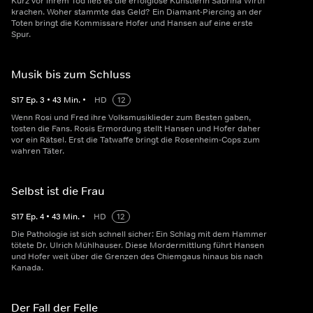
Kurz vor ihrem Tod ließ es die erfolglose Künstlerin Sabrina Wirth
krachen. Woher stammte das Geld? Ein Diamant-Piercing an der
Toten bringt die Kommissare Hofer und Hansen auf eine erste
Spur.
Musik bis zum Schluss
S
17
Ep.
3
•
43
Min.
•
HD
12
Wenn Rosi und Fred ihre Volksmusiklieder zum Besten gaben,
tosten die Fans. Rosis Ermordung stellt Hansen und Hofer daher
vor ein Rätsel. Erst die Tatwaffe bringt die Rosenheim-Cops zum
wahren Täter.
Selbst ist die Frau
S
17
Ep.
4
•
43
Min.
•
HD
12
Die Pathologie ist sich schnell sicher: Ein Schlag mit dem Hammer
tötete Dr. Ulrich Mühlhauser. Diese Mordermittlung führt Hansen
und Hofer weit über die Grenzen des Chiemgaus hinaus bis nach
Kanada.
Der Fall der Felle