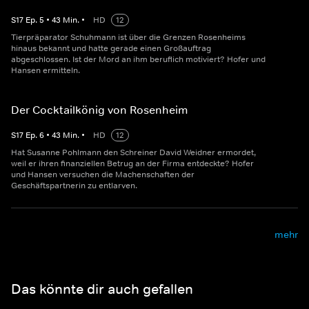
S
17
Ep.
5
•
43
Min.
•
HD
12
Tierpräparator Schuhmann ist über die Grenzen Rosenheims
hinaus bekannt und hatte gerade einen Großauftrag
abgeschlossen. Ist der Mord an ihm beruflich motiviert? Hofer und
Hansen ermitteln.
Der Cocktailkönig von Rosenheim
S
17
Ep.
6
•
43
Min.
•
HD
12
Hat Susanne Pohlmann den Schreiner David Weidner ermordet,
weil er ihren finanziellen Betrug an der Firma entdeckte? Hofer
und Hansen versuchen die Machenschaften der
Geschäftspartnerin zu entlarven.
mehr
Das könnte dir auch gefallen