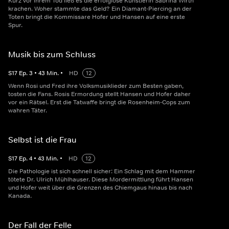
Kurz vor ihrem Tod ließ es die erfolglose Künstlerin Sabrina Wirth
krachen. Woher stammte das Geld? Ein Diamant-Piercing an der
Toten bringt die Kommissare Hofer und Hansen auf eine erste
Spur.
Musik bis zum Schluss
S
17
Ep.
3
•
43
Min.
•
HD
12
Wenn Rosi und Fred ihre Volksmusiklieder zum Besten gaben,
tosten die Fans. Rosis Ermordung stellt Hansen und Hofer daher
vor ein Rätsel. Erst die Tatwaffe bringt die Rosenheim-Cops zum
wahren Täter.
Selbst ist die Frau
S
17
Ep.
4
•
43
Min.
•
HD
12
Die Pathologie ist sich schnell sicher: Ein Schlag mit dem Hammer
tötete Dr. Ulrich Mühlhauser. Diese Mordermittlung führt Hansen
und Hofer weit über die Grenzen des Chiemgaus hinaus bis nach
Kanada.
Der Fall der Felle