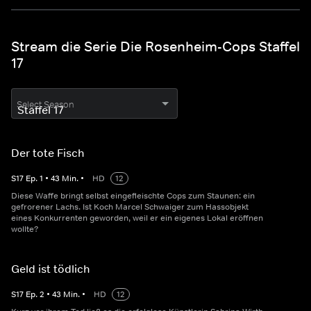
Stream die Serie Die Rosenheim-Cops Staffel
17
Select Season
Der tote Fisch
S
17
Ep.
1
•
43
Min.
•
HD
12
Diese Waffe bringt selbst eingefleischte Cops zum Staunen: ein
gefrorener Lachs. Ist Koch Marcel Schwaiger zum Hassobjekt
eines Konkurrenten geworden, weil er ein eigenes Lokal eröffnen
wollte?
Geld ist tödlich
S
17
Ep.
2
•
43
Min.
•
HD
12