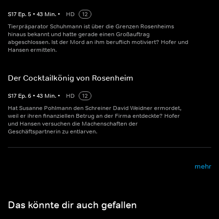
S
17
Ep.
5
•
43
Min.
•
HD
12
Tierpräparator Schuhmann ist über die Grenzen Rosenheims
hinaus bekannt und hatte gerade einen Großauftrag
abgeschlossen. Ist der Mord an ihm beruflich motiviert? Hofer und
Hansen ermitteln.
Der Cocktailkönig von Rosenheim
S
17
Ep.
6
•
43
Min.
•
HD
12
Hat Susanne Pohlmann den Schreiner David Weidner ermordet,
weil er ihren finanziellen Betrug an der Firma entdeckte? Hofer
und Hansen versuchen die Machenschaften der
Geschäftspartnerin zu entlarven.
mehr
Das könnte dir auch gefallen