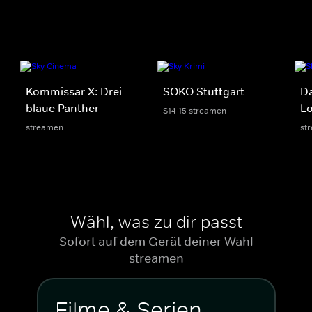
Kommissar X: Drei
SOKO Stuttgart
D
blaue Panther
Lo
S14-15 streamen
streamen
st
Wähl, was zu dir passt
Sofort auf dem Gerät deiner Wahl
streamen
Filme & Serien