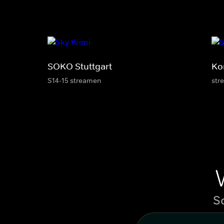
SOKO Stuttgart
Ko
S14-15 streamen
str
S