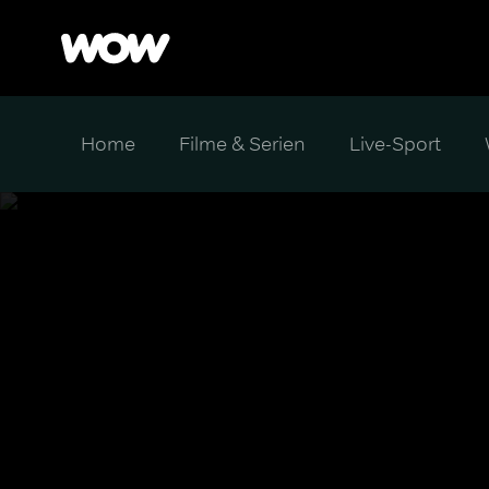
Home
Filme & Serien
Live-Sport