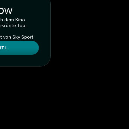
WOW
ch dem Kino.
ekrönte Top-
t von Sky Sport
MTL.