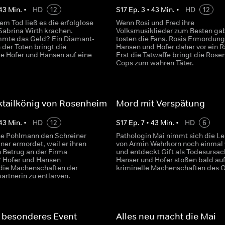
43
Min.
•
HD
12
S
17
Ep.
3
•
43
Min.
•
HD
12
rem Tod ließ es die erfolglose
Wenn Rosi und Fred ihre
Sabrina Wirth krachen.
Volksmusiklieder zum Besten ga
mte das Geld? Ein Diamant-
tosten die Fans. Rosis Ermordung 
 der Toten bringt die
Hansen und Hofer daher vor ein R
 Hofer und Hansen auf eine
Erst die Tatwaffe bringt die Rose
Cops zum wahren Täter.
ktailkönig von Rosenheim
Mord mit Verspätung
43
Min.
•
HD
12
S
17
Ep.
7
•
43
Min.
•
HD
6
e Pohlmann den Schreiner
Pathologin Mai nimmt sich die Le
ner ermordet, weil er ihren
von Armin Wehrkorn noch einmal 
n Betrug an der Firma
und entdeckt Gift als Todesursac
 Hofer und Hansen
Hanser und Hofer stoßen bald au
die Machenschaften der
kriminelle Machenschaften des O
artnerin zu entlarven.
 besonderes Event
Alles neu macht die Mai