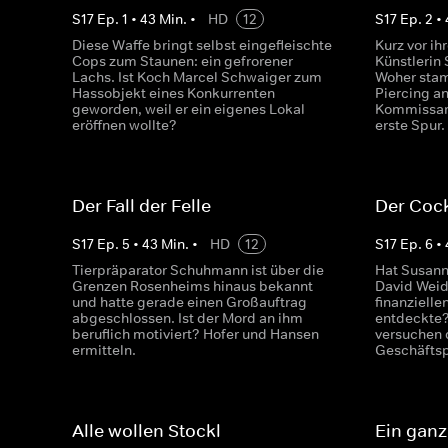
S
17
Ep.
1
•
43
Min.
•
HD
12
S
17
Ep.
2
•
Diese Waffe bringt selbst eingefleischte
Kurz vor ih
Cops zum Staunen: ein gefrorener
Künstlerin 
Lachs. Ist Koch Marcel Schwaiger zum
Woher stam
Hassobjekt eines Konkurrenten
Piercing an
geworden, weil er ein eigenes Lokal
Kommissare
eröffnen wollte?
erste Spur.
Der Fall der Felle
Der Coc
S
17
Ep.
5
•
43
Min.
•
HD
12
S
17
Ep.
6
•
Tierpräparator Schuhmann ist über die
Hat Susann
Grenzen Rosenheims hinaus bekannt
David Weid
und hatte gerade einen Großauftrag
finanzielle
abgeschlossen. Ist der Mord an ihm
entdeckte?
beruflich motiviert? Hofer und Hansen
versuchen 
ermitteln.
Geschäftsp
Alle wollen Stockl
Ein ganz