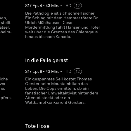
S
17
Ep.
4
•
43
Min.
•
HD
12
Die Pathologie ist sich schnell sicher:
ben,
Ein Schlag mit dem Hammer tötete Dr.
stellt
Ulrich Mühlhauser. Diese
ätsel.
Mordermittlung führt Hansen und Hofer
nheim-
weit über die Grenzen des Chiemgaus
hinaus bis nach Kanada.
In die Falle gerast
S
17
Ep.
8
•
43
Min.
•
HD
12
iche
Ein gespanntes Seil kostet Thomas
vor
Gerster beim Mountainbiken das
he.
Leben. Die Cops ermitteln, ob ein
f
fanatischer Umweltaktivist hinter dem
pfers.
Attentat steckt oder ein
Wettkampfkonkurrent Gersters.
Tote Hose