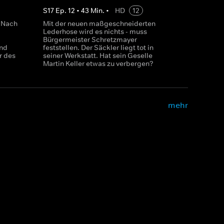
S
17
Ep.
12
•
43
Min.
•
HD
12
: Nach
Mit der neuen maßgeschneiderten
Lederhose wird es nichts - muss
Bürgermeister Schretzmayer
nd
feststellen. Der Säckler liegt tot in
r des
seiner Werkstatt. Hat sein Geselle
Martin Keller etwas zu verbergen?
mehr