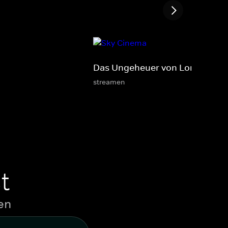
Das Ungeheuer von London Cit
streamen
t
en