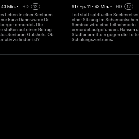
•
43
Min.
•
HD
12
S
17
Ep.
11
•
43
Min.
•
HD
12
es Leben in einer Senioren-
Tod statt spiritueller Seelenreise
nur kurz: Dann wurde Dr.
einer Sitzung im Schamanischen
berger ermordet. Die
Seminar wird eine Teilnehmerin
 stoßen auf einen Betrug
ermordet aufgefunden. Hansen u
des Senioren-Gutshofs. Ob
Stadler ermitteln gegen die Leite
tmotiv zu finden ist?
Schulungszentrums.