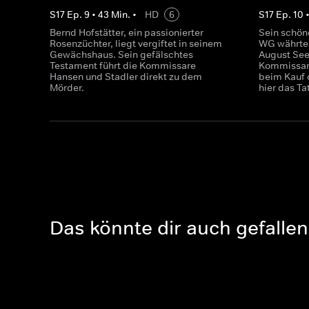
S
17
Ep.
9
•
43
Min.
•
HD
6
S
17
Ep.
10
Bernd Hofstätter, ein passionierter
Sein schön
Rosenzüchter, liegt vergiftet in seinem
WG währte 
Gewächshaus. Sein gefälschtes
August See
Testament führt die Kommissare
Kommissare
Hansen und Stadler direkt zu dem
beim Kauf 
Mörder.
hier das Ta
Das könnte dir auch gefallen