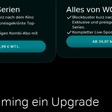
Serien
Alles von 
urz nach dem Kino
Blockbuster kurz na
Exklusive und preisg
preisgekrönte Top-
Serien.
Kompletter Live-Spor
igen Kombi-Abo mit
AB 34,97 
,98 € MTL.
aming ein Upgrade