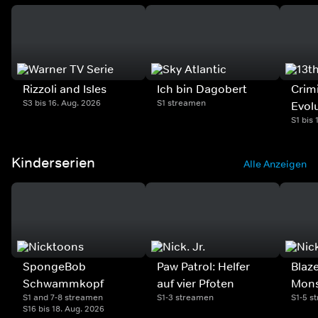
Rizzoli and Isles
Ich bin Dagobert
Crim
S3 bis 16. Aug. 2026
S1 streamen
Evol
S1 bis 
Kinderserien
Alle Anzeigen
SpongeBob
Paw Patrol: Helfer
Blaz
Schwammkopf
auf vier Pfoten
Mons
S1 and 7-8 streamen
S1-3 streamen
S1-5 s
S16 bis 18. Aug. 2026