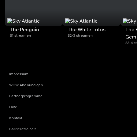
The Penguin
The White Lotus
The 
S1 streamen
S2-3 streamen
Gem
S3-4 s
Impressum
WOW Abo kündigen
Partnerprogramme
Hilfe
Kontakt
Barrierefreiheit