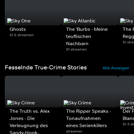
Ghosts
The 'Burbs - Meine
The F
S1-5 streamen
teuflischen
Regg
S1 str
Nachbarn
S1 streamen
Fesselnde True-Crime Stories
Alle Anzeigen
The Truth vs. Alex
The Ripper Speaks -
Der 
Jones - Die
Tonaufnahmen
Blan
S1-3 s
Verleugnung des
eines Serienkillers
streamen
Sandy-Hook-