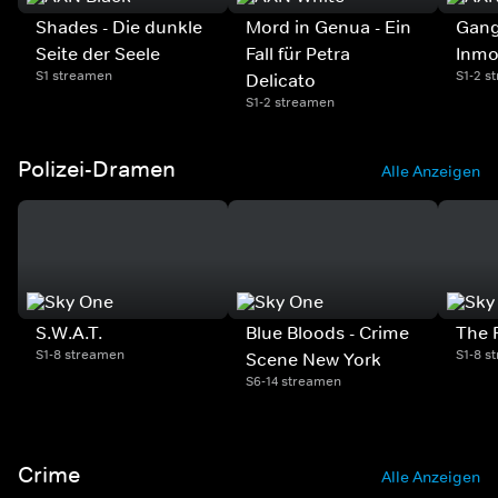
Shades - Die dunkle
Mord in Genua - Ein
Gangs
Seite der Seele
Fall für Petra
Inmo
S1 streamen
S1-2 s
Delicato
S1-2 streamen
Polizei-Dramen
Alle Anzeigen
S.W.A.T.
Blue Bloods - Crime
The 
S1-8 streamen
S1-8 s
Scene New York
S6-14 streamen
Crime
Alle Anzeigen