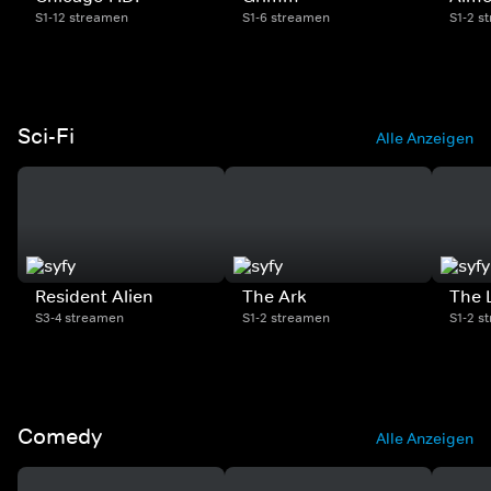
S1-12 streamen
S1-6 streamen
S1-2 s
Sci-Fi
Alle Anzeigen
Resident Alien
The Ark
The 
S3-4 streamen
S1-2 streamen
S1-2 s
Comedy
Alle Anzeigen