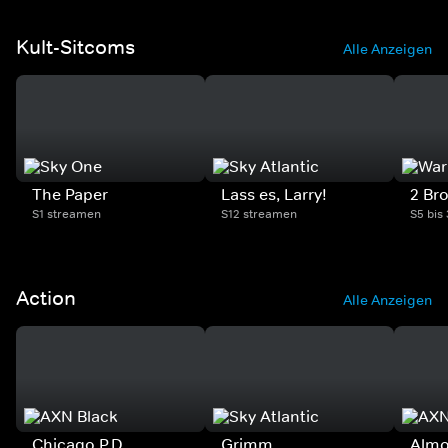
Kult-Sitcoms
Alle Anzeigen
The Paper
Lass es, Larry!
2 Bro
S1 streamen
S12 streamen
S5 bis
Action
Alle Anzeigen
Chicago P.D.
Grimm
Almo