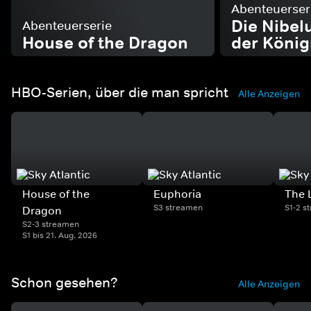
Abenteuerser
Die Nibel
Abenteuerserie
House of the Dragon
der König
HBO-Serien, über die man spricht
Alle Anzeigen
House of the
Euphoria
The 
S3 streamen
S1-2 s
Dragon
S2-3 streamen
S1 bis 21. Aug. 2026
Schon gesehen?
Alle Anzeigen