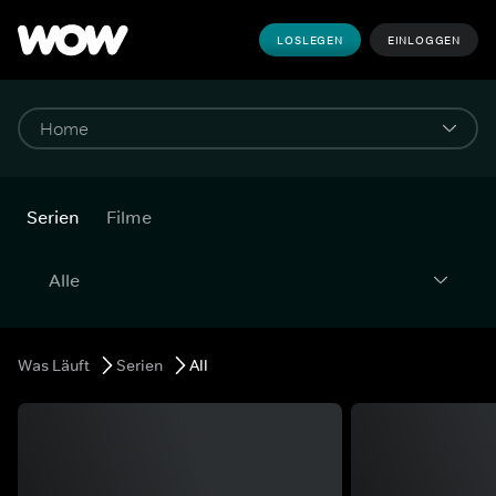
LOSLEGEN
EINLOGGEN
Serien
Filme
mehr
Was Läuft
Serien
All