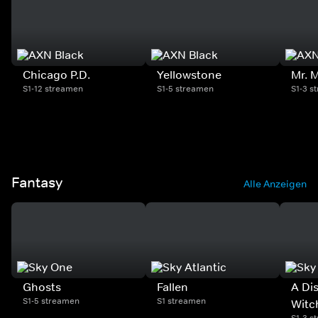
Chicago P.D.
Yellowstone
Mr. 
S1-12 streamen
S1-5 streamen
S1-3 s
Fantasy
Alle Anzeigen
Ghosts
Fallen
A Di
S1-5 streamen
S1 streamen
Witc
S1-3 s