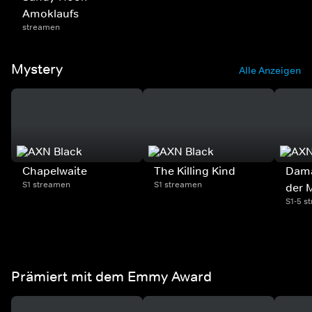
Amoklaufs
streamen
Mystery
Alle Anzeigen
Chapelwaite
The Killing Kind
Dama
S1 streamen
S1 streamen
der 
S1-5 s
Prämiert mit dem Emmy Award